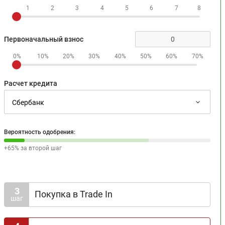
1
2
3
4
5
6
7
8
Первоначальный взнос
0%
10%
20%
30%
40%
50%
60%
70%
Расчет кредита
Вероятность одобрения:
+65% за второй шаг
3
Покупка в Trade In
шаг