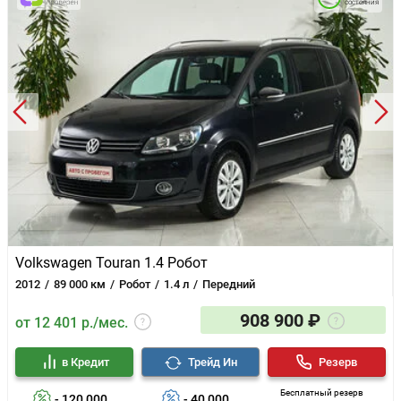
состояния
Volkswagen Touran 1.4 Робот
2012
89 000 км
Робот
1.4 л
Передний
908 900 ₽
от 12 401 р./мес.
в Кредит
Трейд Ин
Резерв
Бесплатный резерв
- 120 000
- 40 000