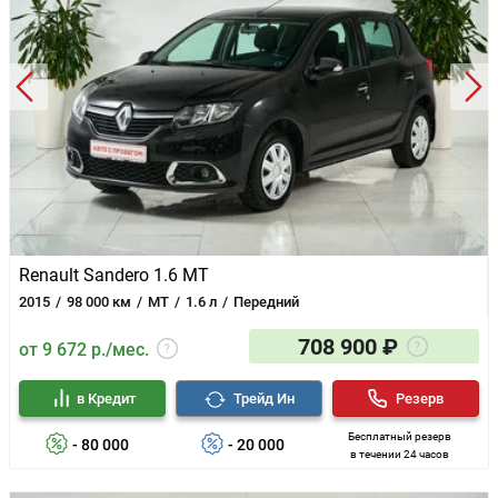
Renault Sandero 1.6 MT
2015
98 000 км
MT
1.6 л
Передний
708 900 ₽
от 9 672 р./мес.
в Кредит
Трейд Ин
Резерв
Бесплатный резерв
- 80 000
- 20 000
в течении 24 часов