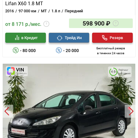
Lifan X60 1.8 MT
2016
97 000 км
MT
1.8 л
Передний
598 900 ₽
от 8 171 р./мес.
в Кредит
Трейд Ин
Резерв
Бесплатный резерв
- 80 000
- 20 000
в течении 24 часов
Рейтинг
4.6
состояния