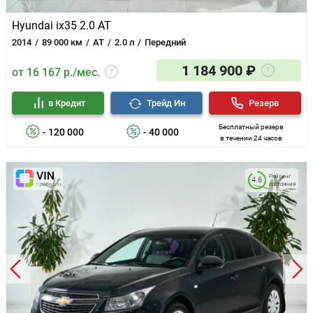
Hyundai ix35 2.0 AT
2014
89 000 км
AT
2.0 л
Передний
1 184 900 ₽
от 16 167 р./мес.
в Кредит
Трейд Ин
Резерв
Бесплатный резерв
- 120 000
- 40 000
в течении 24 часов
Рейтинг
4.6
состояния