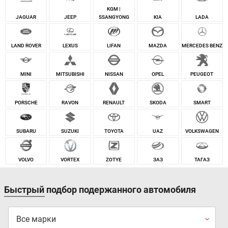
KGM |
JEEP
JAGUAR
SSANGYONG
KIA
LADA
LEXUS
LAND ROVER
LIFAN
MAZDA
MERCEDES BENZ
MINI
MITSUBISHI
NISSAN
OPEL
PEUGEOT
PORSCHE
RAVON
RENAULT
SKODA
SMART
SUBARU
SUZUKI
TOYOTA
UAZ
VOLKSWAGEN
VOLVO
VORTEX
ZOTYE
ЗАЗ
ТАГАЗ
Быстрый подбор подержанного автомобиля
Все марки