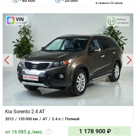
- 80 000
- 20 000
в течении 24 часов
Рейтинг
4.5
состояния
Kia Sorento 2.4 AT
2012
135 000 км
AT
2.4 л
Полный
1 178 900 ₽
от 16 085 р./мес.