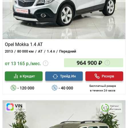
Opel Mokka 1.4 AT
2013
80 000 км
AT
1.4 л
Передний
964 900 ₽
от 13 165 р./мес.
в Кредит
Трейд Ин
Резерв
Бесплатный резерв
- 120 000
- 40 000
в течении 24 часов
Рейтинг
4.7
состояния