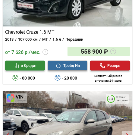
Chevrolet Cruze 1.6 MT
2013
107 000 км
MT
1.6 л
Передний
558 900 ₽
от 7 626 р./мес.
в Кредит
Трейд Ин
Резерв
Бесплатный резерв
- 80 000
- 20 000
в течении 24 часов
Рейтинг
4.4
состояния