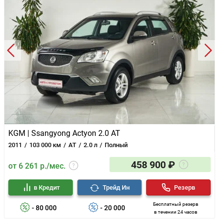
KGM | Ssangyong Actyon 2.0 AT
2011
103 000 км
AT
2.0 л
Полный
458 900 ₽
от 6 261 р./мес.
в Кредит
Трейд Ин
Резерв
Бесплатный резерв
- 80 000
- 20 000
в течении 24 часов