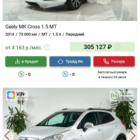
Geely MK Cross 1.5 MT
2014
73 000 км
MT
1.5 л
Передний
305 127 ₽
Любой кузов
от 4 163 р./мес.
в Кредит
Трейд Ин
Резерв
Любой двигатель
Бесплатный резерв
- 0
- 0
в течении 24 часов
Привод
Рейтинг
4.6
состояния
по возрастанию цены