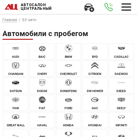
АВТОСАЛОН
ЦЕНТРАЛЬНЫЙ
Главная
БУ авто
Автомобили с пробегом
AUDI
BAIC
BMW
BYD
CADILLAC
DAEWOO
CHANGAN
CHERY
CHEVROLET
CITROEN
DATSUN
DODGE
DONGFENG
DW HOWER
EXEED
FAW
FIAT
FORD
GAC
GEELY
GREAT WALL
HAVAL
HONDA
HYUNDAI
INFINITI