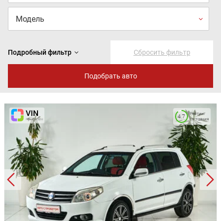
Модель
Год от
Подробный фильтр
Сбросить фильтр
Год до
Подобрать авто
Рейтинг
4.7
состояния
Любая трансмиссия
Объём, от
Объём, до