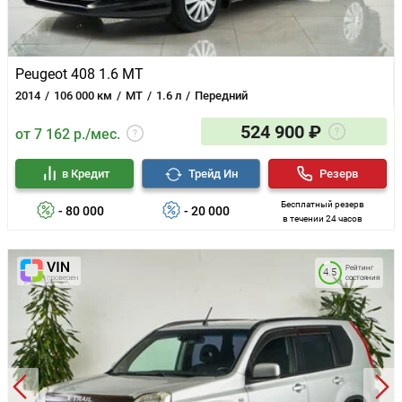
Peugeot 408 1.6 MT
2014
106 000 км
MT
1.6 л
Передний
524 900 ₽
от 7 162 р./мес.
в Кредит
Трейд Ин
Резерв
Бесплатный резерв
- 80 000
- 20 000
в течении 24 часов
Рейтинг
4.5
состояния