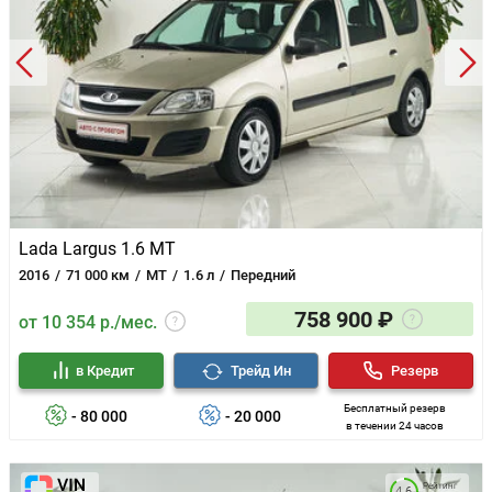
Lada Largus 1.6 MT
2016
71 000 км
MT
1.6 л
Передний
758 900 ₽
от 10 354 р./мес.
в Кредит
Трейд Ин
Резерв
Бесплатный резерв
- 80 000
- 20 000
в течении 24 часов
Рейтинг
4.6