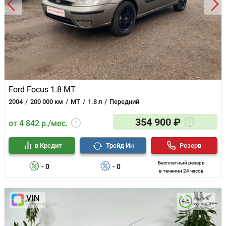
Ford Focus 1.8 MT
2004
200 000 км
MT
1.8 л
Передний
354 900 ₽
от 4 842 р./мес.
в Кредит
Трейд Ин
Резерв
Бесплатный резерв
- 0
- 0
в течении 24 часов
Рейтинг
4.6
состояния