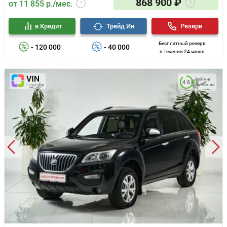
868 900 ₽
от 11 855 р./мес.
в Кредит
Трейд Ин
Резерв
Бесплатный резерв
- 120 000
- 40 000
в течении 24 часов
Рейтинг
4.6
состояния