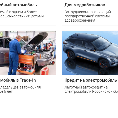
ейный автомобиль
Для медработников
емей с одним и более
Cотрудником организаций
вершеннолетними детьми
государственной системы
здравоохранения
мобиль в Trade-In
Кредит на электромобиль
владельцев автомобиля
Льготный автокредит на
е 6 лет
электромобили Российской сб