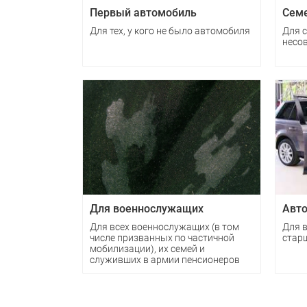
Сем
Первый автомобиль
Для с
Для тех, у кого не было автомобиля
несо
Для военнослужащих
Авто
Для всех военнослужащих (в том
Для 
числе призванных по частичной
старш
мобилизации), их семей и
служивших в армии пенсионеров