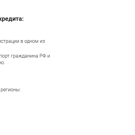
кредита:
страции в одном из
порт гражданина РФ и
но.
 регионы: