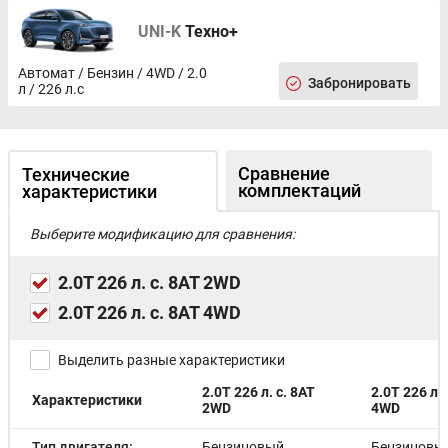
UNI-K
Техно+
Автомат / Бензин / 4WD / 2.0
Забронировать
л / 226 л.с
Сравнение
Технические
комплектаций
характеристики
Выберите модификацию для сравнения:
2.0T 226 л. с. 8AT 2WD
2.0T 226 л. с. 8AT 4WD
Выделить разные характеристики
2.0T 226 л. с. 8AT
2.0T 226 л. 
Характеристики
2WD
4WD
Тип двигателя:
Бензиновый
Бензиновы