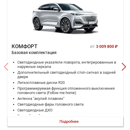
КОМФОРТ
от:
3 009 800 ₽
Базовая комплектация
Светодиодные указатели поворота, интегрированные в
наружные зеркала
Дополнительный светодиодный стоп-сигнал в задней
двери
Легкосплавные диски R20
Программируемая функция отложенного выключения
головного света (Follow me home)
Антенна "акулий плавник"
Светодиодные фары головного света
Светодиодные ДХО
Задний спойлер
Подробнее
Светодиодные указатели поворота
Серебристая окантовка боковых окон