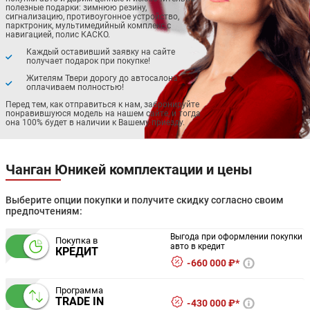
полезные подарки: зимнюю резину,
сигнализацию, противоугонное устройство,
парктроник, мультимедийный комплекс с
навигацией, полис КАСКО.
Каждый оставивший заявку на сайте
получает подарок при покупке!
Жителям Твери дорогу до автосалона
оплачиваем полностью!
Перед тем, как отправиться к нам, забронируйте
понравившуюся модель на нашем сайте, и тогда
она 100% будет в наличии к Вашему приезду.
Чанган Юникей комплектации и цены
Выберите опции покупки и получите скидку согласно своим
предпочтениям:
Выгода при оформлении покупки
Покупка в
авто в кредит
КРЕДИТ
660 000 ₽*
Программа
TRADE IN
430 000 ₽*