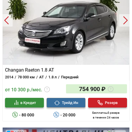
Changan Raeton 1.8 AT
2014
78 000 км
AT
1.8 л
Передний
754 900 ₽
от 10 300 р./мес.
в Кредит
Трейд Ин
Резерв
Бесплатный резерв
- 80 000
- 20 000
в течении 24 часов