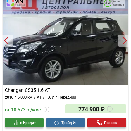
Рейтинг
4.9
состояния
Changan CS35 1.6 AT
2016
6 000 км
AT
1.6 л
Передний
774 900 ₽
от 10 573 р./мес.
в Кредит
Трейд Ин
Резерв