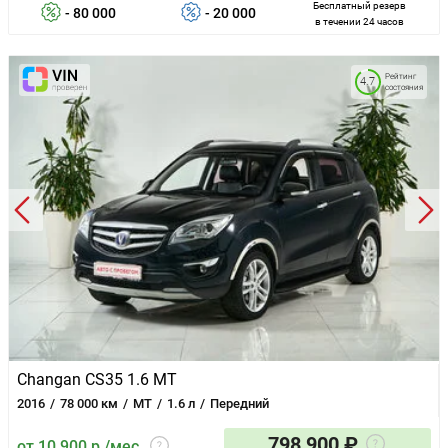
Бесплатный резерв
- 80 000
- 20 000
в течении 24 часов
Рейтинг
4.7
состояния
Changan CS35 1.6 MT
2016
78 000 км
MT
1.6 л
Передний
798 900 ₽
от 10 900 р./мес.