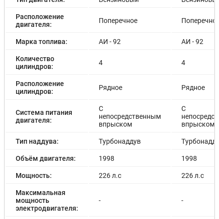
Расположение
Поперечное
Поперечно
двигателя:
Марка топлива:
АИ - 92
АИ - 92
Количество
4
4
цилиндров:
Расположение
Рядное
Рядное
цилиндров:
С
С
Система питания
непосредственным
непосредс
двигателя:
впрыском
впрыском
Тип наддува:
Турбонаддув
Турбонадд
Объём двигателя:
1998
1998
Мощность:
226 л.с
226 л.с
Максимальная
мощность
-
-
электродвигателя: