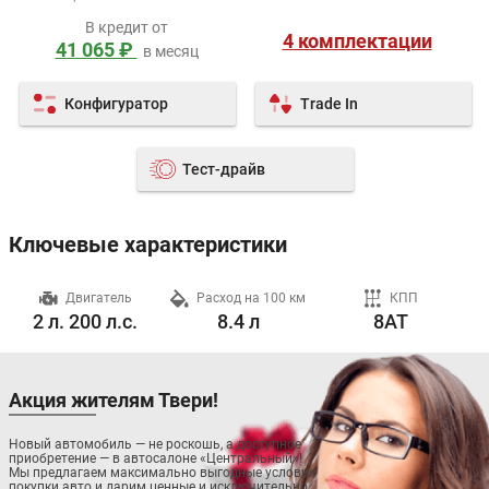
В кредит от
4 комплектации
41 065 ₽
в месяц
Конфигуратор
Trade In
Тест-драйв
Ключевые характеристики
ч
Двигатель
Расход на 100 км
КПП
2 л. 200 л.с.
8.4 л
8AT
Акция жителям Твери!
Новый автомобиль — не роскошь, а доступное
приобретение — в автосалоне «Центральный»!
Мы предлагаем максимально выгодные условия
покупки авто и дарим ценные и исключительно