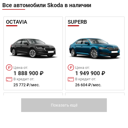
Все автомобили Skoda в наличии
OCTAVIA
SUPERB
Цена от:
Цена от:
1 888 900 ₽
1 949 900 ₽
В кредит от:
В кредит от:
25 772 ₽/мес.
26 604 ₽/мес.
KAROQ
SUPERB COMBI
Показать ещё