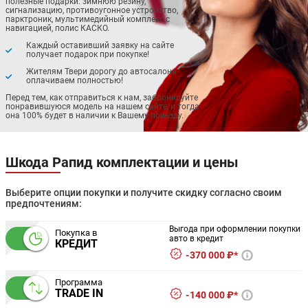
полезные подарки: зимнюю резину,
сигнализацию, противоугонное устройство,
парктроник, мультимедийный комплекс с
навигацией, полис КАСКО.
Каждый оставивший заявку на сайте
получает подарок при покупке!
Жителям Твери дорогу до автосалона
оплачиваем полностью!
Перед тем, как отправиться к нам, забронируйте
понравившуюся модель на нашем сайте, и тогда
она 100% будет в наличии к Вашему приезду.
Шкода Рапид комплектации и цены
Выберите опции покупки и получите скидку согласно своим
предпочтениям:
Выгода при оформлении покупки
Покупка в
авто в кредит
КРЕДИТ
370 000 ₽*
Программа
TRADE IN
140 000 ₽*