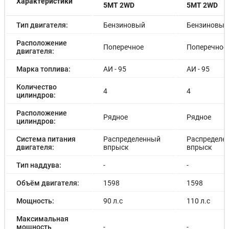
Характеристики
5MT 2WD
5MT 2WD
Тип двигателя:
Бензиновый
Бензиновый
Расположение
Поперечное
Поперечное
двигателя:
Марка топлива:
АИ - 95
АИ - 95
Количество
4
4
цилиндров:
Расположение
Рядное
Рядное
цилиндров:
Система питания
Распределенный
Распределе
двигателя:
впрыск
впрыск
Тип наддува:
-
-
Объём двигателя:
1598
1598
Мощность:
90 л.с
110 л.с
Максимальная
мощность
-
-