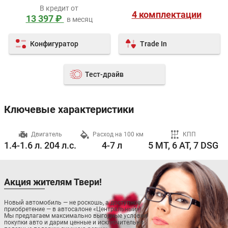
В кредит от
4 комплектации
13 397 ₽
в месяц
Конфигуратор
Trade In
Тест-драйв
Ключевые характеристики
ч
Двигатель
Расход на 100 км
КПП
1.4-1.6 л. 204 л.с.
4-7 л
5 MT, 6 AT, 7 DSG
Акция жителям Твери!
Новый автомобиль — не роскошь, а доступное
приобретение — в автосалоне «Центральный»!
Мы предлагаем максимально выгодные условия
покупки авто и дарим ценные и исключительно