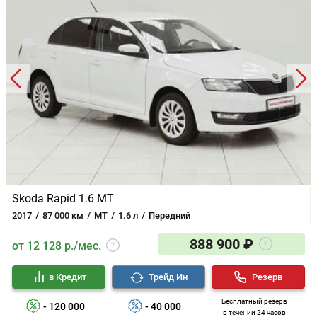
Skoda Rapid 1.6 MT
2017
87 000 км
MT
1.6 л
Передний
888 900 ₽
от 12 128 р./мес.
в Кредит
Трейд Ин
Резерв
Бесплатный резерв
- 120 000
- 40 000
в течении 24 часов