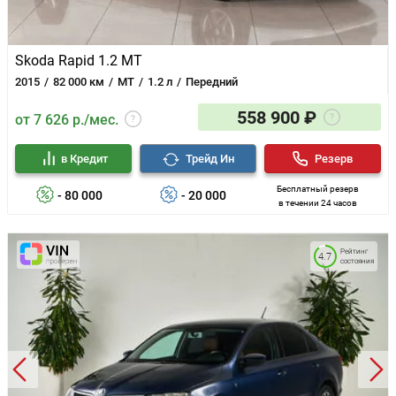
Skoda Rapid 1.2 MT
2015
82 000 км
MT
1.2 л
Передний
558 900 ₽
от 7 626 р./мес.
в Кредит
Трейд Ин
Резерв
Бесплатный резерв
- 80 000
- 20 000
в течении 24 часов
Рейтинг
4.7
состояния