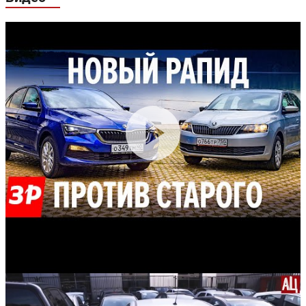
Задняя подвеска:
пружинная
пружинная
Передние
дисковые
дисковые
тормоза:
вентилируемые
вентилируе
Задние тормоза:
дисковые
дисковые
Производство:
Чехия
Гарантия:
3 года или 100 000 км пробега