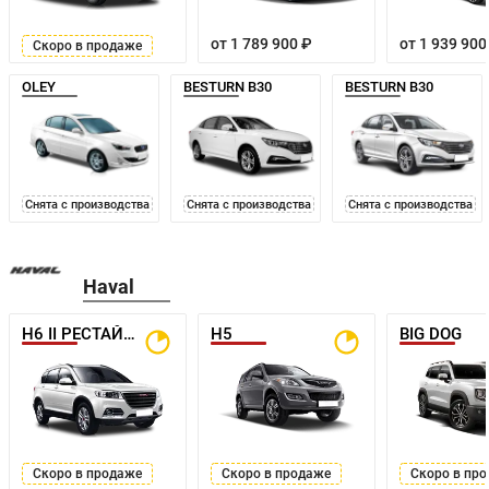
от 1 789 900 ₽
от 1 939 900
Скоро в продаже
OLEY
BESTURN B30
BESTURN B30
Снята с производства
Снята с производства
Снята с производства
Haval
H6 II РЕСТАЙЛИНГ
H5
BIG DOG
Скоро в продаже
Скоро в продаже
Скоро в пр