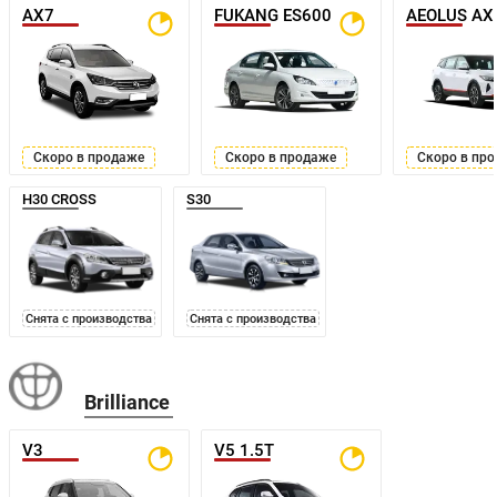
AX7
FUKANG ES600
Скоро в продаже
Скоро в продаже
Скоро в пр
H30 CROSS
S30
Снята с производства
Снята с производства
Brilliance
V3
V5 1.5T