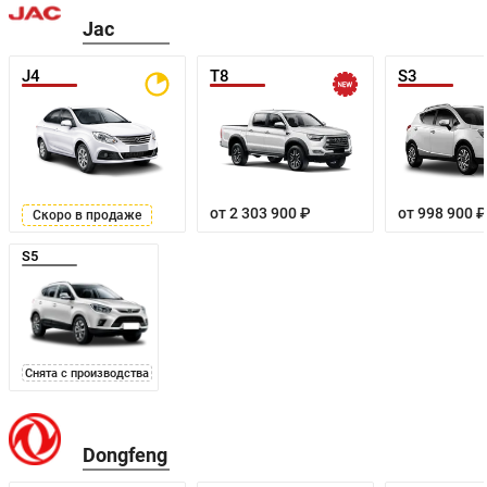
Jac
J4
T8
S3
от 2 303 900 ₽
от 998 900 ₽
Скоро в продаже
S5
Снята с производства
Dongfeng