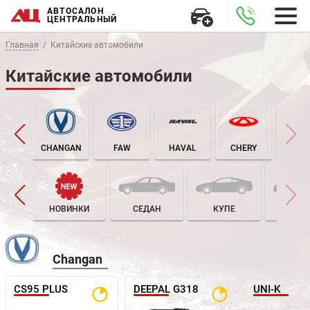
АВТОСАЛОН
ЦЕНТРАЛЬНЫЙ
Главная
Китайские автомобили
Китайские автомобили
CHANGAN
FAW
HAVAL
CHERY
GEE
НОВИНКИ
СЕДАН
КУПЕ
ЛИФТБ
Changan
CS95 PLUS
DEEPAL G318
UNI-K