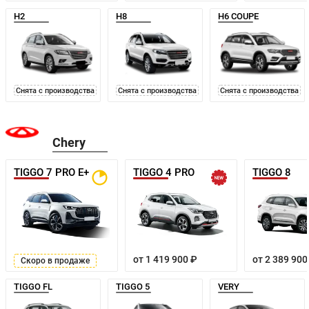
H2
H8
H6 COUPE
Снята с производства
Снята с производства
Снята с производства
Chery
TIGGO 7 PRO E+
TIGGO 4 PRO
TIGGO 8
от 1 419 900 ₽
от 2 389 900
Скоро в продаже
TIGGO FL
TIGGO 5
VERY