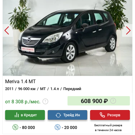
Meriva 1.4 MT
2011
96 000 км
MT
1.4 л
Передний
608 900 ₽
от 8 308 р./мес.
в Кредит
Трейд Ин
Резерв
Бесплатный резерв
- 80 000
- 20 000
в течении 24 часов