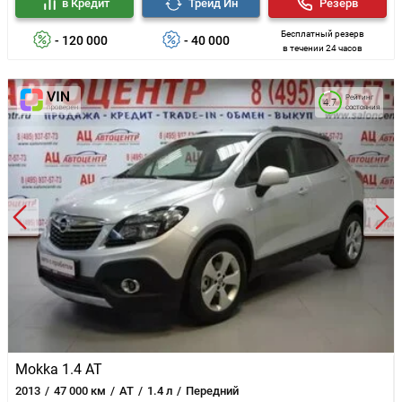
в Кредит
Трейд Ин
Резерв
Бесплатный резерв
- 120 000
- 40 000
в течении 24 часов
Рейтинг
4.7
состояния
Mokka 1.4 AT
2013
47 000 км
AT
1.4 л
Передний