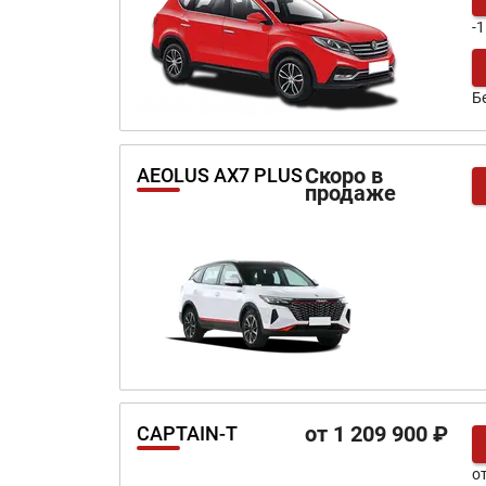
-
Б
Скоро в
AEOLUS AX7 PLUS
продаже
от 1 209 900 ₽
CAPTAIN-T
о