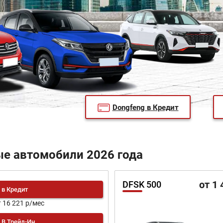
Dongfeng в Кредит
ые автомобили 2026 года
от 1 
DFSK 500
в Кредит
т 16 221 р/мес
В Трейд-Ин