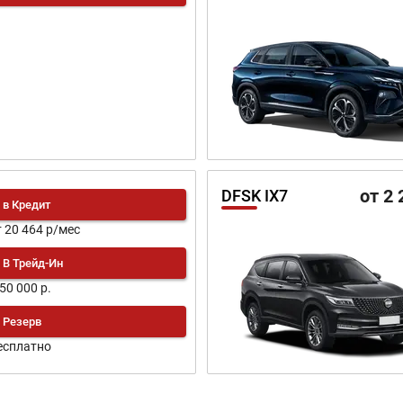
от 2 
DFSK IX7
в Кредит
т 20 464 р/мес
В Трейд-Ин
150 000 р.
Резерв
есплатно