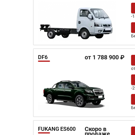
-
Б
от 1 788 900 ₽
DF6
о
-
Б
Скоро в
FUKANG ES600
продаже