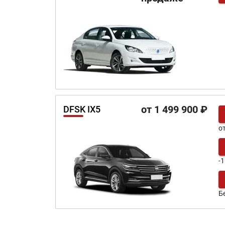
от 1 499 900 ₽
DFSK IX5
о
-
Б