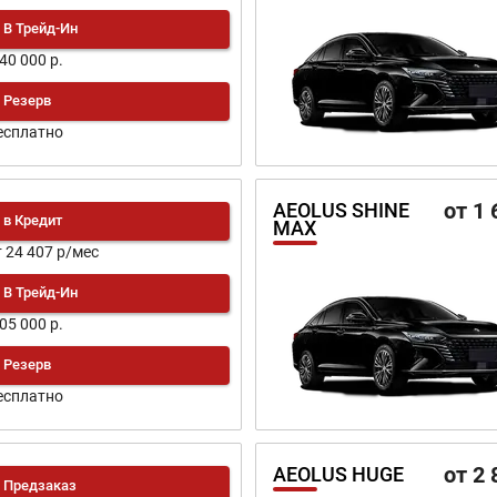
В Трейд-Ин
140 000 р.
Резерв
есплатно
от 1 
AEOLUS SHINE
в Кредит
MAX
т 24 407 р/мес
В Трейд-Ин
205 000 р.
Резерв
есплатно
от 2 
AEOLUS HUGE
Предзаказ