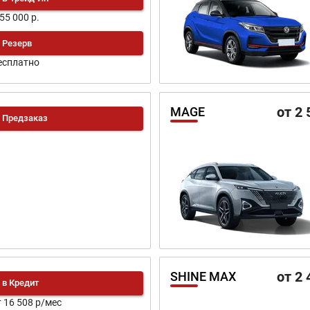
155 000 р.
Резерв
есплатно
от 2 
MAGE
Предзаказ
от 2 
SHINE MAX
в Кредит
т 16 508 р/мес